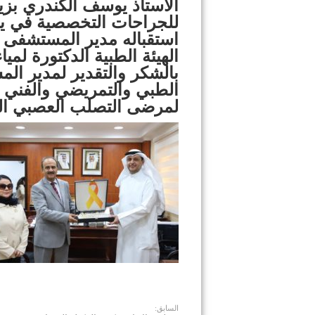
الاستاذ يوسف الكندري بزي
استقباله مدير المستشفى
الهيئة الطبية الدكتورة ل
بالشكر والتقدير لمدير ا
الطبي والتمريضي والفني 
لمرضى التصلب العصبي الم
السابق: