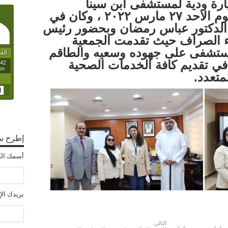
ارة ودية لمستشفى ابن سينا
للجراحات التخصصية في يوم الاحد ٢٧ مارس ٢٠٢٢ ، وكان في
 الدكتور عباس رمضان وبحضور رئيس
مياء الصراف حيث تقدمت الجمعية
لمستشفى على جهوده وسعيه والطاقم
في تقديم كافة الخدمات الصحية
تعدد.
إطرح س
أسمك الك
بريدك ال
التالي: